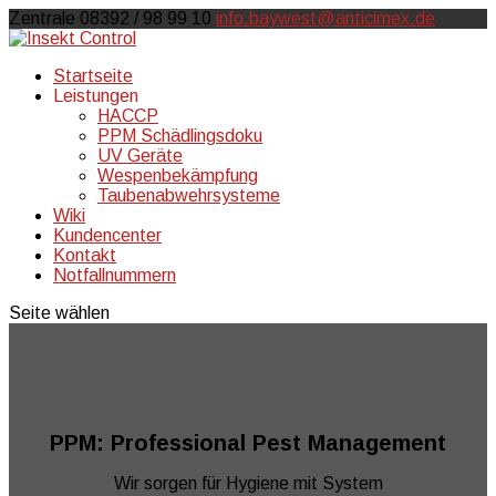
Zentrale 08392 / 98 99 10
info.baywest@anticimex.de
Startseite
Leistungen
HACCP
PPM Schädlingsdoku
UV Geräte
Wespenbekämpfung
Taubenabwehrsysteme
Wiki
Kundencenter
Kontakt
Notfallnummern
Seite wählen
PPM: Professional Pest Management
Wir sorgen für Hygiene mit System