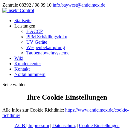
Zentrale 08392 / 98 99 10
info.baywest@anticimex.de
Startseite
Leistungen
HACCP
PPM Schädlingsdoku
UV Geräte
Wespenbekämpfung
Taubenabwehrsysteme
Wiki
Kundencenter
Kontakt
Notfallnummern
Seite wählen
Ihre Cookie Einstellungen
Alle Infos zur Cookie Richtlinie:
https://www.anticimex.de/cookie-
richtlinie/
AGB
|
Impressum
|
Datenschutz
|
Cookie Einstellungen