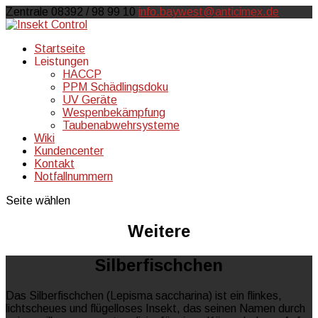
Zentrale 08392 / 98 99 10
info.baywest@anticimex.de
Startseite
Leistungen
HACCP
PPM Schädlingsdoku
UV Geräte
Wespenbekämpfung
Taubenabwehrsysteme
Wiki
Kundencenter
Kontakt
Notfallnummern
Seite wählen
Weitere
Silberfischchen
Das Silberfischchen (Lepisma saccharina) ist ein flinkes,
lichtscheues und flügelloses Insekt, das seinen Namen durch