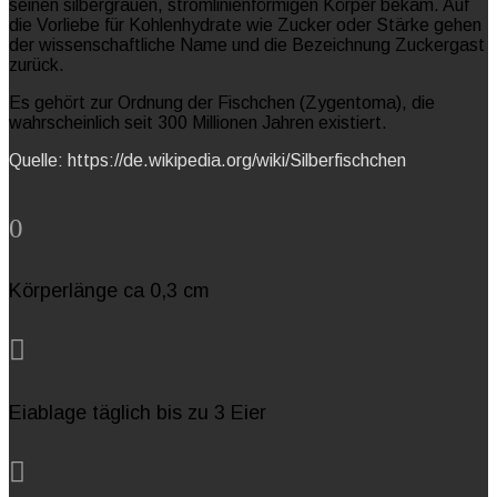
seinen silbergrauen, stromlinienförmigen Körper bekam. Auf
die Vorliebe für Kohlenhydrate wie Zucker oder Stärke gehen
der wissenschaftliche Name und die Bezeichnung Zuckergast
zurück.
Es gehört zur Ordnung der Fischchen (Zygentoma), die
wahrscheinlich seit 300 Millionen Jahren existiert.
Quelle: https://de.wikipedia.org/wiki/Silberfischchen
0
Körperlänge ca 0,3 cm

Eiablage täglich bis zu 3 Eier
