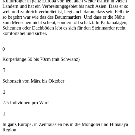
Kulturfolger in ganz Europa vor, lebt auch weiter östlich in vielen
Ländern und hat ein Verbreitungsgebiet bis nach Asien. Dass er so
weit und zahlreich verbreitet ist, liegt auch daran, dass sein Fell nie
so begehrt war wie das des Baummarders. Und dass er die Nähe
zum Menschen nicht scheut, sondern oft schätzt: In Parkanalagen,
Scheunen oder Dachböden lebt es sich für den Steinmarder recht
komfortabel und sicher.
0
Körperlänge 50 bis 70cm (mit Schwanz)

Schonzeit von März bis Oktober

2-5 Individuen pro Wurf

In ganz Europa, in Zentralasien bis in die Mongolei und Himalaya-
Region